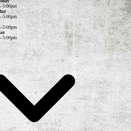
sday
m
–
5
:
00
pm
day
m
–
5
:
00
pm
m
–
5
:
00
pm
day
m
–
5
:
00
pm