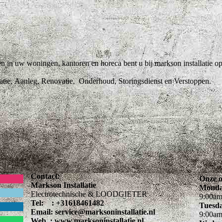
in uw woningen, kantoren en horeca bent u bij markson installatie op 
latie, Aanleg, Renovatie, Onderhoud, Storingsdienst en Verstoppen.
Contact:
Onze o
Markson Installatie
Mond
Electrotechnische & LOODGIETER
9
:
00
a
Tel: : +31618461482
Tuesd
Email: service@marksoninstallatie.nl
9
:
00
a
Web : www.marksoninstallatie.nl