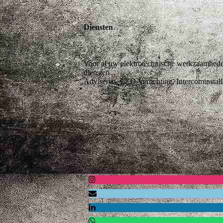
.
Diensten
Voor al uw elektrotechnische werkzaamheden 
diensten
Adviseren, LED Verlichting, Intercominstal