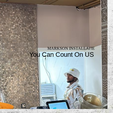
MARKSON INSTALLATIE
You Can Count On US