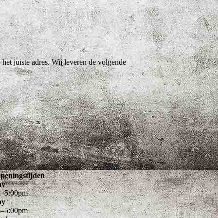
het juiste adres. Wij leveren de volgende
peningstijden
ay
m
–
5
:
00
pm
ay
m
–
5
:
00
pm