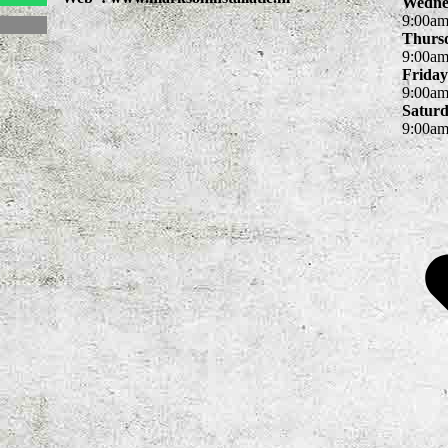
Wedne
9
:
00
a
Thurs
9
:
00
a
Friday
9
:
00
a
Satur
9
:
00
a
leveranciers
leveranciers