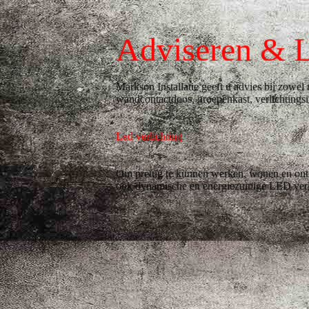
Adviseren & L
Markson Installatie geeft u advies bij zowel
wandcontactdoos, groepenkast, verlichtingsinst
Led verlichting
Om prettig te kunnen werken, wonen en ontspa
ook dynamische en energiezuinige LED verl