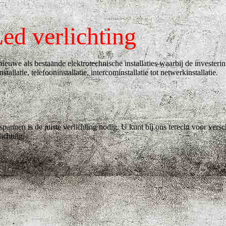
ed verlichting
 nieuwe als bestaande elektrotechnische installaties waarbij de invest
allatie, telefooninstallatie, intercominstallatie tot netwerkinstallatie.
nnen is de juiste verlichting nodig. U kunt bij ons terecht voor verschi
ichting.