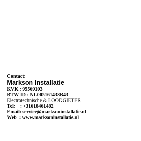
Contact:
Markson Installatie
KVK : 95569103
BTW ID : NL005161438B43
Electrotechnische & LOODGIETER
Tel: : +31618461482
Email: service@marksoninstallatie.nl
Web : www.marksoninstallatie.nl
leveranciers