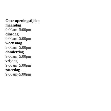
leveranciers
leveranciers
Onze openingstijden
maandag
9
:
00
am
–
5
:
00
pm
dinsdag
9
:
00
am
–
5
:
00
pm
woensdag
9
:
00
am
–
5
:
00
pm
donderdag
9
:
00
am
–
5
:
00
pm
vrijdag
9
:
00
am
–
5
:
00
pm
zaterdag
9
:
00
am
–
5
:
00
pm